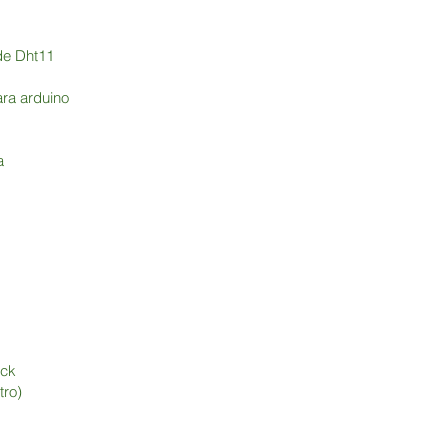
de Dht11
ara arduino
ia
ock
ro)