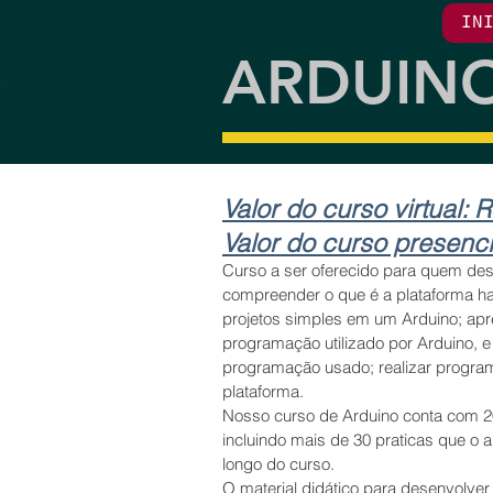
IN
ARDUIN
Valor do curso virtual:
R
Valor do curso presenci
Curso a ser oferecido para quem des
compre
ender o
que
é
a plataforma h
proj
e
tos simples
em um
Arduino; a
pr
programação
utilizado por Arduino, 
programação
usado; realizar progra
plataforma.
Nosso curso de Arduino conta com 20
incluindo mais de 30 praticas que o 
longo do curso.
O material didático para desenvolver