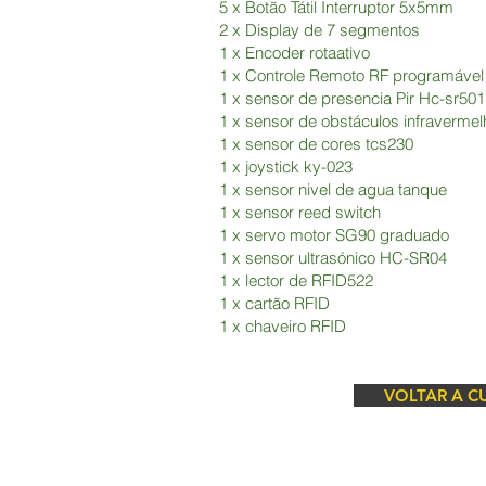
5 x Botão Tátil Interruptor 5x5mm
2 x Display de 7 segmentos
1 x Encoder rotaativo
1 x Controle Remoto RF programável
1 x sensor de presencia Pir Hc-sr501
1 x sensor de obstáculos infraverm
1 x sensor de cores tcs230
1 x joystick ky-023
1 x sensor nivel de agua tanque
1 x sensor reed switch
1 x servo motor SG90 graduado
1 x sensor ultrasónico HC-SR04
1 x lector de RFID522
1 x cartão RFID
1 x chaveiro RFID
VOLTAR A C