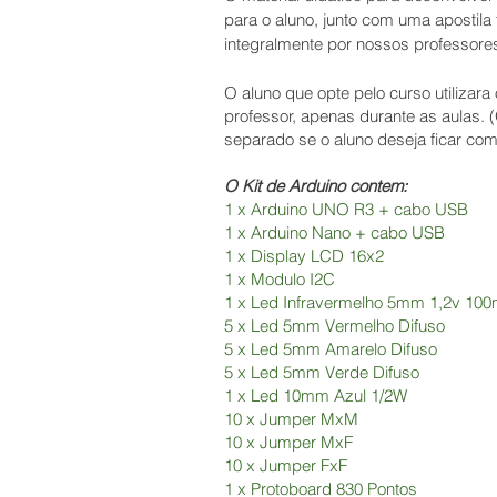
para o aluno, junto com uma apostila t
integralmente por nossos professor
O aluno que opte pelo curso utilizara 
professor, apenas durante as aulas. 
separado se o aluno deseja ficar com
O Kit de Arduino contem:
1 x Arduino UNO R3 + cabo USB
1 x Arduino Nano + cabo USB
1 x Display LCD 16x2
1 x Modulo I2C
1 x Led Infravermelho 5mm 1,2v 1
5 x Led 5mm Vermelho Difuso
5 x Led 5mm Amarelo Difuso
5 x Led 5mm Verde Difuso
1 x Led 10mm Azul 1/2W
10 x Jumper MxM
10 x Jumper MxF
10 x Jumper FxF
1 x Protoboard 830 Pontos