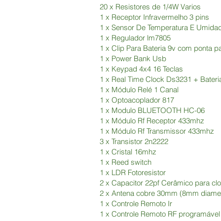
20 x Resistores de 1/4W Varios
1 x Receptor Infravermelho 3 pins
1 x Sensor De Temperatura E Umida
1 x Regulador lm7805
1 x Clip Para Bateria 9v com ponta p
1 x Power Bank Usb
1 x Keypad 4x4 16 Teclas
1 x Real Time Clock Ds3231 + Bater
1 x Módulo Relé 1 Canal
1 x Optoacoplador 817
1 x Modulo BLUETOOTH HC-06
1 x Módulo Rf Receptor 433mhz
1 x Módulo Rf Transmissor 433mhz
3 x Transistor 2n2222
1 x Cristal 16mhz
1 x Reed switch
1 x LDR Fotoresistor
2 x Capacitor 22pf Cerâmico para cl
2 x Antena cobre 30mm (8mm diamet
1 x Controle Remoto Ir
1 x Controle Remoto RF programável