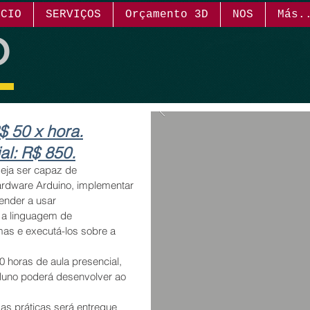
ICIO
SERVIÇOS
Orçamento 3D
NOS
Más.
O
$ 50 x hora.
al: R$ 850.
eja ser
capaz de
ardware Arduino,
implementar
ender
a usar
e a linguagem de
mas e ex
ecutá-los sobre a
 horas de aula presencial,
aluno poderá desenvolver ao
 as práticas será entregue