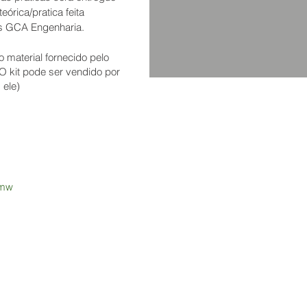
eórica/pratica feita
es GCA Engenharia.
o material fornecido pelo
(O kit pode ser vendido por
 ele)
00mw