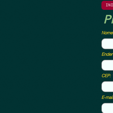
IN
P
Nome 
Ender
CEP:
E-mail