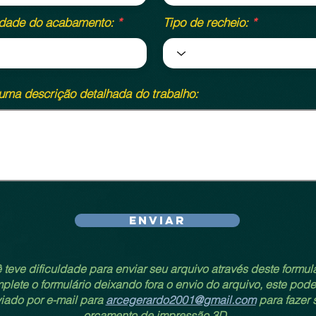
idade do acabamento:
Tipo de recheio:
uma descrição detalhada do trabalho:
Enviar
 teve dificuldade para enviar seu arquivo através deste formul
lete o formulário deixando fora o envio do arquivo, este pode
iado por e-mail para
arcegerardo2001@gmail.com
para fazer 
orçamento de impressão 3D.