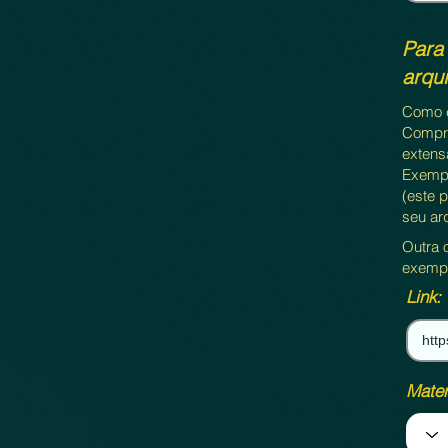
Para
arqu
Como e
Compri
extensã
Exemp
(este 
seu ar
Outra o
exemp
Link:
Mater