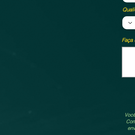
Qual
Faça 
Você
Comp
env