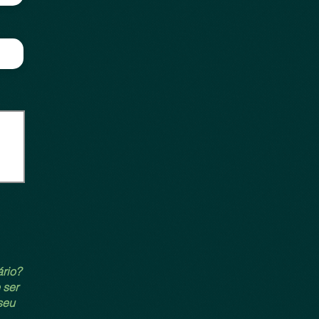
ário?
 ser
seu