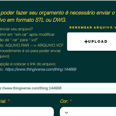
 poder fazer seu orçamento é necessário enviar o
ivo em formato STL ou DWG.
Renomear ARQUIVO.
nviar seu arquivo?
mir em “win.rar” após modificar
o de “.rar” para “.vcf”
Upload
lo: AQUIVO.RAR ---> ARQUIVO.VCF
procedimento é só para poder enviar
quivo)
pção é colocar o link do arquivo;
lo:
https://www.thingiverse.com/thing:144668
ial:
Cor: