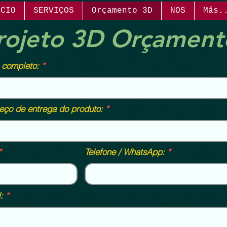
ICIO
SERVIÇOS
Orçamento 3D
NOS
Más.
rojeto 3D Orçament
completo:
eço de entrega do produto:
Telefone / WhatsApp:
: