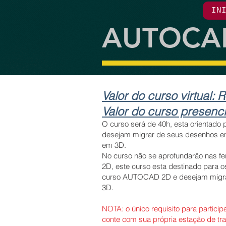
IN
AUTOCAD
Valor do curso virtual:
R
Valor do curso presenci
O curso será de 40h, esta orientado 
desejam migrar de seus desenhos e
em 3D.
No curso não se aprofundarão nas f
2D, este curso esta destinado para o
curso AUTOCAD 2D e desejam migra
3D.
NOTA: o único requisito para particip
conte com sua própria estação de tr