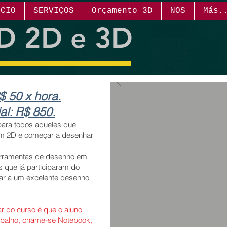
ICIO
SERVIÇOS
Orçamento 3D
NOS
Más.
 2D e 3D
$ 50 x hora.
al: R$ 850.
para todos aqueles que
m 2D e começar a desenhar
erramentas de desenho em
s que já participaram do
r a um excelente desenho
ar do curso é que o aluno
abalho, chame-se Notebook,